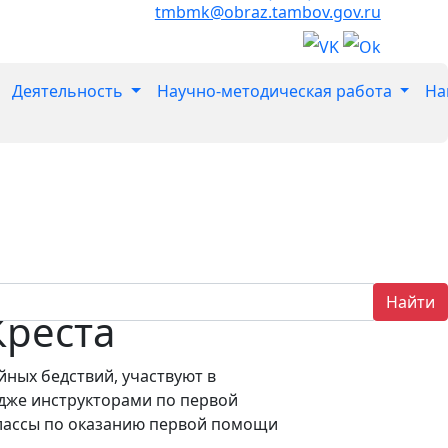
tmbmk@obraz.tambov.gov.ru
Деятельность
Научно-методическая работа
На
Найти
Креста
ных бедствий, участвуют в
едже инструкторами по первой
лассы по оказанию первой помощи