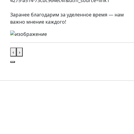
4275-a514-73cbc964ec4f&utm_source=link1
Заранее благодарим за уделенное время — нам
важно мнение каждого!
‹
›