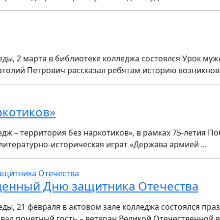
ды, 2 марта в библиотеке колледжа состоялся Урок муже
атолий Петрович рассказал ребятам историю возникновен
ркотиков»
дж – территория без наркотиков», в рамках 75-летия П
 литературно-историческая играт «Держава армией ...
щенный Дню защитника Отечества
еды, 21 февраля в актовом зале колледжа состоялся п
ал почетный гость – ветеран Великой Отечественной во