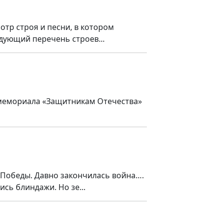
тр строя и песни, в котором
едующий перечень строев...
о мемориала «Защитникам Отечества»
 Победы. Давно закончилась война….
сь блиндажи. Но зе...