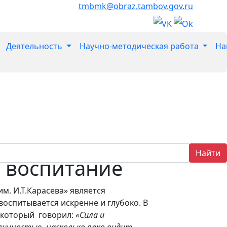
tmbmk@obraz.tambov.gov.ru
Деятельность
Научно-методическая работа
На
Найти
е воспитание
. И.Т.Карасева» является
оспитывается искренне и глубоко. В
 который говорил:
«Сила и
личностью, насколько ярко видит