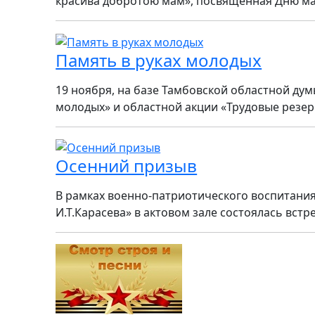
красива добротою мам», посвященная Дню мат
Память в руках молодых
19 ноября, на базе Тамбовской областной ду
молодых» и областной акции «Трудовые резер
Осенний призыв
В рамках военно-патриотического воспитания
И.Т.Карасева» в актовом зале состоялась встр