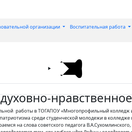
зовательной организации
Воспитательная работа
 духовно-нравственно
ьной работы в ТОГАПОУ «Многопрофильный колледж им
атриотизма среди студенческой молодежи в колледже в
емся на слова советского педагога В.А.Сухомлинского,
пределяется тем, как глубоко идея Родины овладевает 