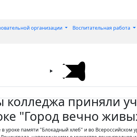
зовательной организации
Воспитательная работа
ы колледжа приняли уч
оке "Город вечно живы
 в уроке памяти "Блокадный хлеб" и во Всероссийском у
Ленинграда, напоминанием о мужестве ленинградцев и со