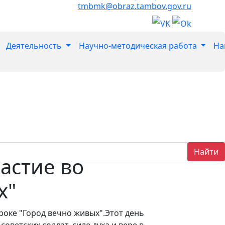
tmbmk@obraz.tambov.gov.ru
Деятельность
Научно-методическая работа
На
Найти
астие во
х"
роке "Город вечно живых".Этот день
ветских солдат, силе духа и вере в