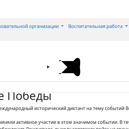
зовательной организации
Воспитательная работа
те Победы
Международный исторический диктант на тему событий 
иняли активное участие в этом значимом событии. В те
бождения Ленинграда, выходу советских войск на гран