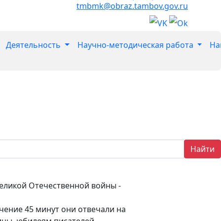
tmbmk@obraz.tambov.gov.ru
Деятельность
Научно-методическая работа
На
Найти
Великой Отечественной войны -
чение 45 минут они отвечали на
ицы, юбилеям писателей-