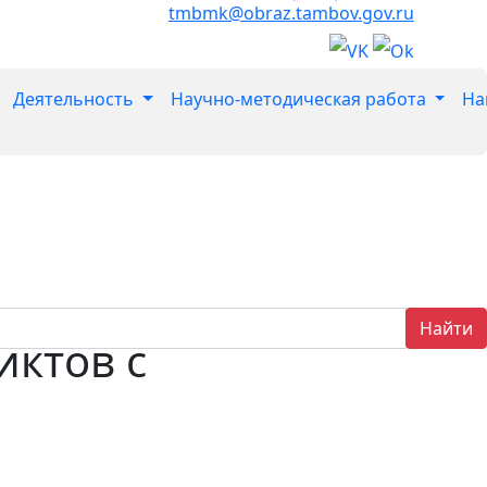
tmbmk@obraz.tambov.gov.ru
Деятельность
Научно-методическая работа
На
Найти
иктов с