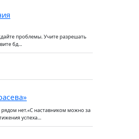
ния
дайте проблемы. Учите разрешать
ите бд...
расева»
о рядом нет.«С наставником можно за
ижения успеха...